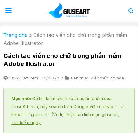
Bỏ
qua
nội
dung
Trang chủ
»
Cách tạo viền cho chữ trong phần mềm
Adobe Illustrator
Cách tạo viền cho chữ trong phần mềm
Adobe Illustrator
13265 lượt xem
15/03/2017
Kiến thức
,
Kiến thức đồ họa
Mẹo nhỏ:
Để tìm kiếm chính xác các ấn phẩm của
GiuseArt.com, hãy search trên Google với cú pháp: "Từ
khóa" + "giuseart". (Ví dụ: thiệp tân linh mục giuseart).
Tìm kiếm ngay