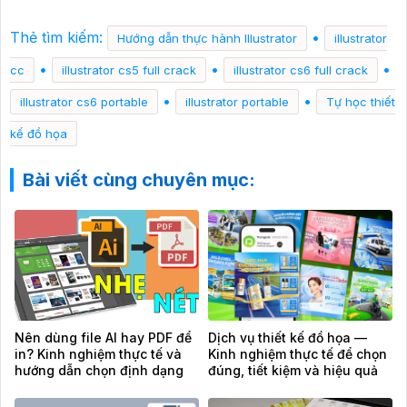
Thẻ tìm kiếm:
•
Hướng dẫn thực hành Illustrator
illustrator
•
•
•
cc
illustrator cs5 full crack
illustrator cs6 full crack
•
•
illustrator cs6 portable
illustrator portable
Tự học thiết
kế đồ họa
Bài viết cùng chuyên mục:
Nên dùng file AI hay PDF để
Dịch vụ thiết kế đồ họa —
in? Kinh nghiệm thực tế và
Kinh nghiệm thực tế để chọn
hướng dẫn chọn định dạng
đúng, tiết kiệm và hiệu quả
chuẩn