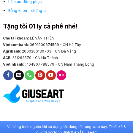
Làm áo đồng phục
Bằng khen - chứng chỉ
Tặng tôi 01 ly cà phê nhé!
Chủ tài khoản:
LÊ VĂN THIỆN
Vietcombank
: 0691000374599 - CN Hà Tây
Agribank
: 2000206180703 - CN Đà Nẵng
ACB
: 221262879 - CN Hà Thành
Vietinbank:
: 104867788579 - CN Nam Thăng Long
Vui lòng trích nguồn khi sử dụng nội dung từ trang web này. Thiết kế &
duy trì bởi
Ninh Bình Web
|
GiuseArt