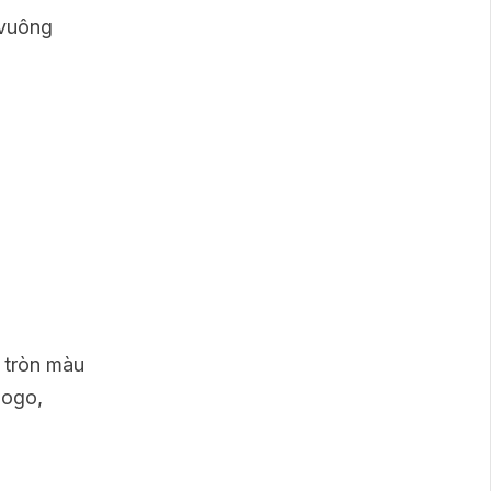
 vuông
 tròn màu
logo,