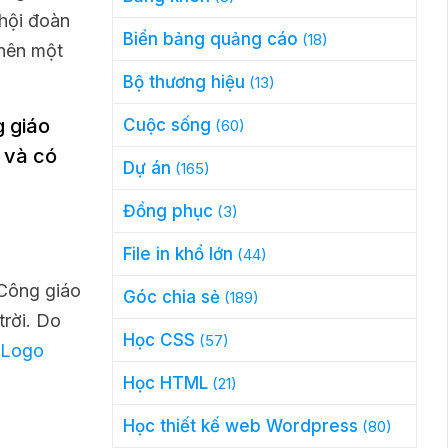
 hội đoàn
Biển bảng quảng cáo
(18)
 nên một
Bộ thương hiệu
(13)
g giáo
Cuộc sống
(60)
 và có
Dự án
(165)
Đồng phục
(3)
File in khổ lớn
(44)
 Công giáo
Góc chia sẻ
(189)
trời. Do
Học CSS
(57)
Logo
Học HTML
(21)
Học thiết kế web Wordpress
(80)