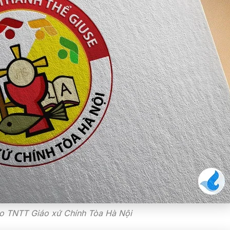
o TNTT Giáo xứ Chính Tòa Hà Nội