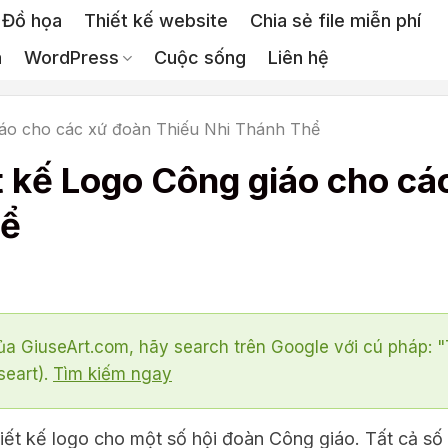
Đồ họa
Thiết kế website
Chia sẻ file miễn phí
a
WordPress
Cuộc sống
Liên hệ
giáo cho các xứ đoàn Thiếu Nhi Thánh Thể
ết kế Logo Công giáo cho cá
hể
a GiuseArt.com, hãy search trên Google với cú pháp: 
seart).
Tìm kiếm ngay
hiết kế logo cho một số hội đoàn Công giáo. Tất cả số