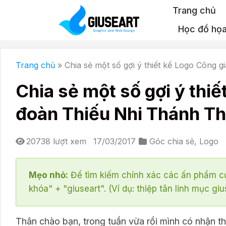
Bỏ
Trang chủ
qua
Học đồ họ
nội
dung
Trang chủ
»
Chia sẻ một số gợi ý thiết kế Logo Công 
Chia sẻ một số gợi ý thi
đoàn Thiếu Nhi Thánh T
20738 lượt xem
17/03/2017
Góc chia sẻ
,
Logo
Mẹo nhỏ:
Để tìm kiếm chính xác các ấn phẩm củ
khóa" + "giuseart". (Ví dụ: thiệp tân linh mục giu
Thân chào bạn, trong tuần vừa rồi mình có nhận t