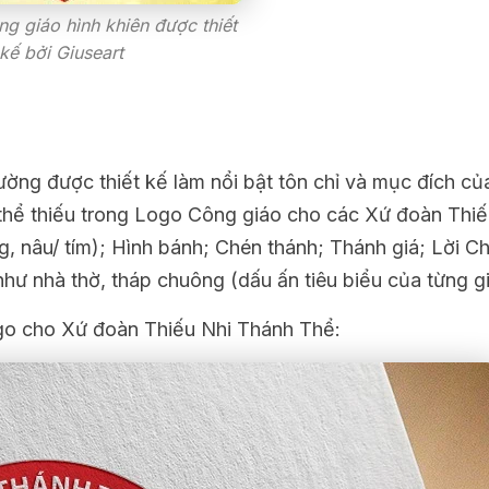
g giáo hình khiên được thiết
kế bởi Giuseart
ờng được thiết kế làm nổi bật tôn chỉ và mục đích c
thể thiếu trong Logo Công giáo cho các Xứ đoàn Thiế
g, nâu/ tím); Hình bánh; Chén thánh; Thánh giá; Lời C
ư nhà thờ, tháp chuông (dấu ấn tiêu biểu của từng gi
ogo cho Xứ đoàn Thiếu Nhi Thánh Thể: