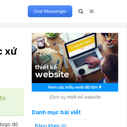
Chat Messenger
c xứ
Dịch vụ thiết kế website
"Từ
Danh mục bài viết
 logo đó
Bằng khen
(8)