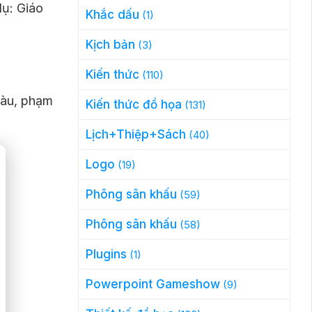
dụ: Giáo
Khắc dấu
(1)
Kịch bản
(3)
Kiến thức
(110)
màu, phạm
Kiến thức đồ họa
(131)
Lịch+Thiệp+Sách
(40)
Logo
(19)
Phông sân khấu
(59)
Phông sân khấu
(58)
Plugins
(1)
Powerpoint Gameshow
(9)