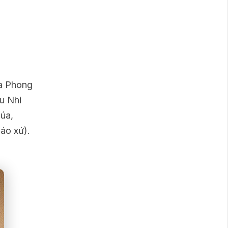
ủa Phong
u Nhi
húa,
áo xứ).